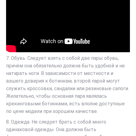
7. Обувь. Следует взять с собой две пары обувь,
причём она обязательно должна быть удобной и не
натирать ноги. В зависимости от местности и
вашего доверия к ботинкам, второй парой могут
служить кроссовки, сандалии или резиновые сапоги.
Желательно, чтобы основная пара являлась
крекинговыми ботинками, есть вполне доступные
по цене модели при хорошем качестве.
8. Одежда. Не следует брать с собой много
одинаковой одежды. Она должна быть