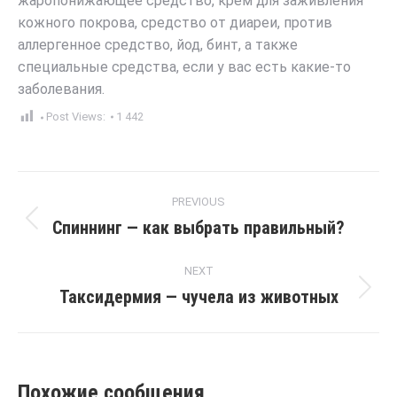
жаропонижающее средство, крем для заживления
кожного покрова, средство от диареи, против
аллергенное средство, йод, бинт, а также
специальные средства, если у вас есть какие-то
заболевания.
Post Views:
1 442
Post
PREVIOUS
navigation
Спиннинг — как выбрать правильный?
Previous
post:
NEXT
Таксидермия — чучела из животных
Next
post:
Похожие сообщения