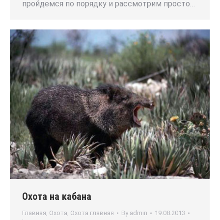
пройдемся по порядку и рассмотрим просто…
Охота на кабана
Главная
,
Охота
,
Охота главная
By
admin
19.08.2013