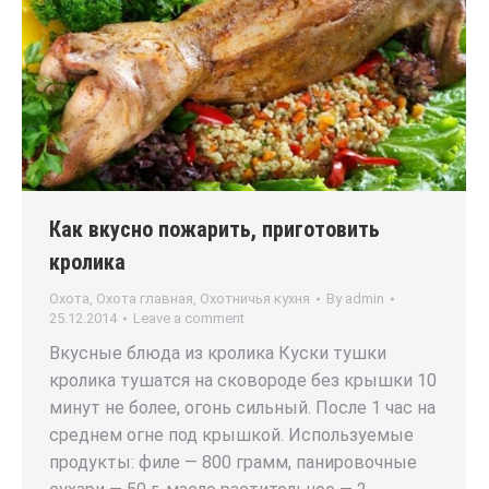
Как вкусно пожарить, приготовить
кролика
Охота
,
Охота главная
,
Охотничья кухня
By
admin
25.12.2014
Leave a comment
Вкусные блюда из кролика Куски тушки
кролика тушатся на сковороде без крышки 10
минут не более, огонь сильный. После 1 час на
среднем огне под крышкой. Используемые
продукты: филе — 800 грамм, панировочные