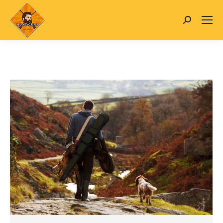
Search: