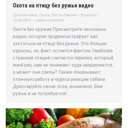
Охота на птицу без ружья видео
Для охотника
,
Охота
,
Охота главная
By
admin
12.06.2015
Leave a comment
Охота без оружия Просмотрите несколько
видео, которое продемонстрирует как
охотиться на птицу без ружья. Это больше
курьезы, но, факт остается фактом. Наиболее
странной птицей считается перепел, который,
иной раз, сам не понимает куда направляется,
а может они слепы? Также показывают
отличную работу и чудеса реакции собаки.
Дрессируйте своих псов, возможно, Вам
ружье и не потребуется!…