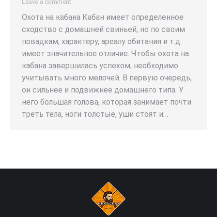
Leave a comment
Охота на кабана Кабан имеет определенное
сходство с домашней свиньей, но по своим
повадкам, характеру, ареалу обитания и т.д.
имеет значительное отличие. Чтобы охота на
кабана завершилась успехом, необходимо
учитывать много мелочей. В первую очередь,
он сильнее и подвижнее домашнего типа. У
него большая голова, которая занимает почти
треть тела, ноги толстые, уши стоят и…