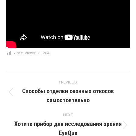
Post Views:
1 204
Post
PREVIOUS
navigation
Способы отделки оконных откосов
Previous
самостоятельно
post:
NEXT
Хотите прибор для исследования зрения
Next
EyeQue
post: