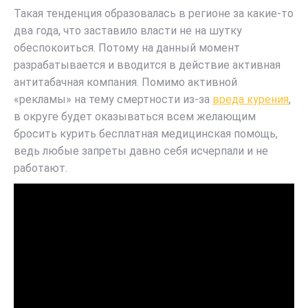
Такая тенденция образовалась в регионе за какие-то
два года, что заставило власти не на шутку
обеспокоиться. Потому на данный момент
разрабатывается и вводится в действие активная
антитабачная компания. Помимо активной
«рекламы» на тему смертности из-за
вреда курения
,
в округе будет оказываться всем желающим
бросить курить бесплатная медицинская помощь,
ведь любые запреты давно себя исчерпали и не
работают.