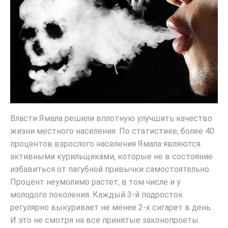
Власти Ямала решили вплотную улучшить качество
жизни местного населения. По статистике, более 40
процентов взрослого населения Ямала являются
активными курильщиками, которые не в состояние
избавиться от пагубной привычки самостоятельно.
Процент неумолимо растет, в том числе и у
молодого поколения. Каждый 3-й подросток
регулярно выкуривает не менее 2-х сигарет в день.
И это не смотря на все принятые законопроеты.