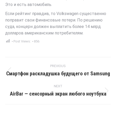
Это и есть автомобиль.
Если рейтинг правдив, то Volkswagen существенно
поправит свои финансовые потери. По решению
суда, концерн должен выплатить более 14 млрд.
долларов американским потребителям.
Post Views:
856
Post
PREVIOUS
navigation
Смартфон раскладушка будущего от Samsung
Previous
post:
NEXT
AirBar — сенсорный экран любого ноутбука
Next
post: