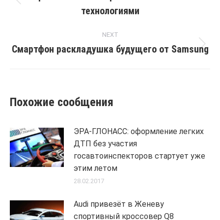
Previous
технологиями
post:
NEXT
Смартфон раскладушка будущего от Samsung
Next
post:
Похожие сообщения
ЭРА-ГЛОНАСС: оформление легких
ДТП без участия
госавтоинспекторов стартует уже
этим летом
28.02.2017
Audi привезёт в Женеву
спортивный кроссовер Q8