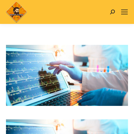
Search: