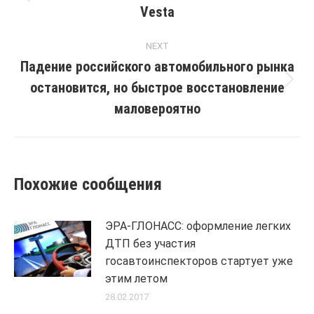
Previous
Vesta
post:
NEXT
Падение российского автомобильного рынка
остановится, но быстрое восстановление
Next
post:
маловероятно
Похожие сообщения
ЭРА-ГЛОНАСС: оформление легких
ДТП без участия
госавтоинспекторов стартует уже
этим летом
28.02.2017