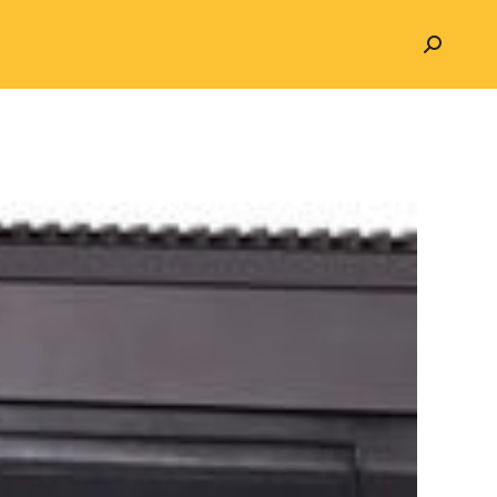
Search: