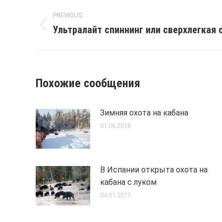
Post
PREVIOUS
navigation
Ультралайт спиннинг или сверхлегкая 
Previous
post:
Похожие сообщения
Зимняя охота на кабана
01.06.2018
В Испании открыта охота на
кабана с луком
04.01.2017