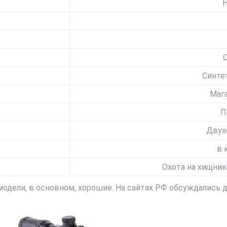
Н
Синте
Маг
П
Двух
в 
Охота на хищник
одели, в основном, хорошие. На сайтах РФ обсуждались д