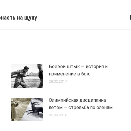
снасть на щуку
Next
post:
Боевой штык — история и
применение в бою
28.02.2017
Олимпийская дисциплина
летом — стрельба по оленям
05.09.2016