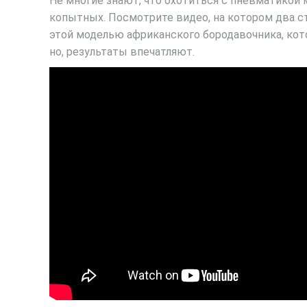
Не многие знают, что охотиться с пневматикой
копытных. Посмотрите видео, на котором два с
этой моделью африканского бородавочника, кото
но, результаты впечатляют.