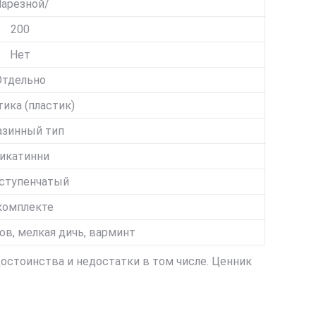
арезной/
200
Нет
Отдельно
тика (пластик)
азинный тип
икатинни
ступенчатый
комплекте
ов, мелкая дичь, варминт
остоинства и недостатки в том числе. Ценник