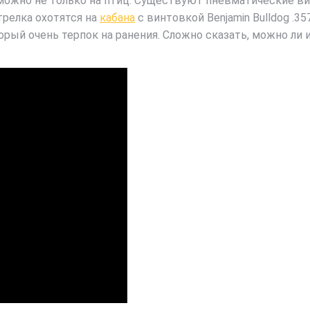
 можно не только на птиц. Существуют пневматические в
трелка охотятся на
кабана
с винтовкой Benjamin Bulldog .3
рый очень терпок на ранения. Сложно сказать, можно ли 