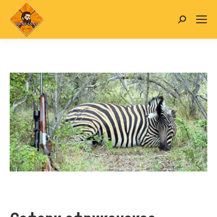
Search: