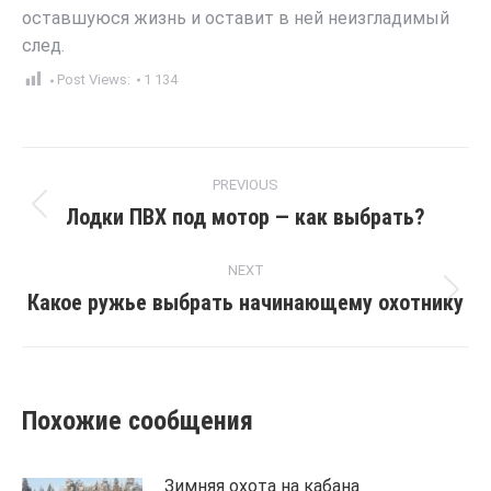
оставшуюся жизнь и оставит в ней неизгладимый
след.
Post Views:
1 134
Post
PREVIOUS
navigation
Лодки ПВХ под мотор — как выбрать?
Previous
post:
NEXT
Какое ружье выбрать начинающему охотнику
Next
post:
Похожие сообщения
Зимняя охота на кабана