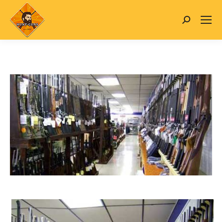
Search: