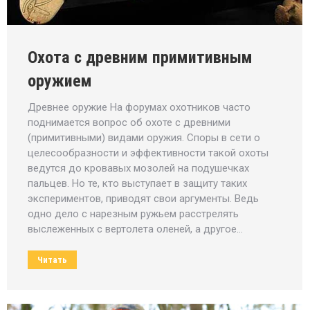
Охота с древним примитивным
оружием
Древнее оружие На форумах охотников часто
поднимается вопрос об охоте с древними
(примитивными) видами оружия. Споры в сети о
целесообразности и эффективности такой охоты
ведутся до кровавых мозолей на подушечках
пальцев. Но те, кто выступает в защиту таких
экспериментов, приводят свои аргументы. Ведь
одно дело с нарезным ружьем расстрелять
выслеженных с вертолета оленей, а другое…
Читать