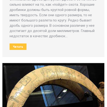
сильно влияют на то, как «пойдет» охота. Хорошие
дробинки должны быть круглой ровной формы,
иметь твердость. Если они одного размера, то не
имеют большого разлета по кругу. Редко бывает
дробь одного размера. В основном различие у нее
достигает до десятой доли миллиметров. Главный
недостаток в качестве дробинок…
Читать