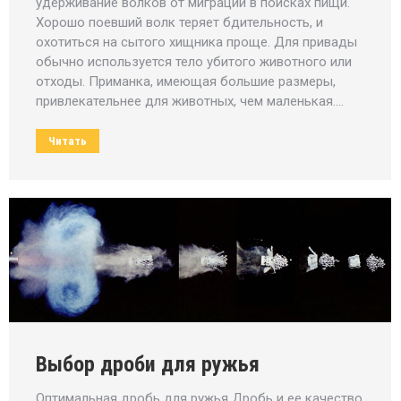
удерживание волков от миграции в поисках пищи.
Хорошо поевший волк теряет бдительность, и
охотиться на сытого хищника проще. Для привады
обычно используется тело убитого животного или
отходы. Приманка, имеющая большие размеры,
привлекательнее для животных, чем маленькая.…
Читать
Выбор дроби для ружья
Оптимальная дробь для ружья Дробь и ее качество