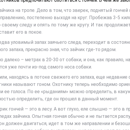
отников предпочитают охотиться с гончей. В чем же закл
чика на тропе. Дело в том, что зверек, поднятый гончей
направлению, постепенно выходя на круг. Пробежав 3-5 ки
о своему следу и опять по тому же кругу. И так продолжаетс
ставит его в покое.
 едва уловимый запах заячьего следа, переходит в состоя
го запаха, прекрасно зная, что зайчик где-то рядом.
алеко – метрах в 20-30 от собаки, и она, как правило, 
ся уже почти из-под самого носа собаки.
ли, находясь в потоке свежего его запаха, еще недавние 
тники называют гоном. Охотнику теперь необходимо орие
и ее голоса. По ее «рыданиям» можно определить, в какую
ностью определить, где он прошел в данный момент.
 гончей — это в лесу. А вот глухо, еле слышно — это в п
 следах зайчика. Опытная гончая обычно и не пытается рас
 он должен двигаться, идет в том же направлении и безо