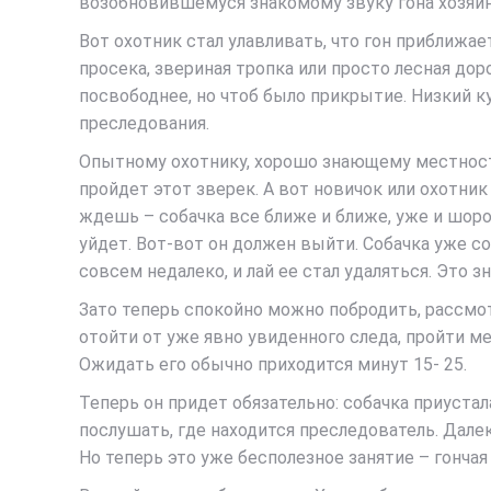
возобновившемуся знакомому звуку гона хозяин п
Вот охотник стал улавливать, что гон приближае
просека, звериная тропка или просто лесная доро
посвободнее, но чтоб было прикрытие. Низкий к
преследования.
Опытному охотнику, хорошо знающему местность 
пройдет этот зверек. А вот новичок или охотни
ждешь – собачка все ближе и ближе, уже и шоро
уйдет. Вот-вот он должен выйти. Собачка уже со
совсем недалеко, и лай ее стал удаляться. Это з
Зато теперь спокойно можно побродить, рассмо
отойти от уже явно увиденного следа, пройти ме
Ожидать его обычно приходится минут 15- 25.
Теперь он придет обязательно: собачка приустала
послушать, где находится преследователь. Далек
Но теперь это уже бесполезное занятие – гончая