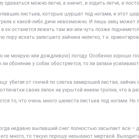
у одеваться можно легче, а значит, и ходить легче, и пост
го опавших листьев, которые шуршат под ногами, и этот ш
трела к какой-либо дичи невозможно. И лишь заяц может 
 а он останется лежать там же или чуть позже подниметс
ую пору искать залегшего зайчика нелегко, т.к. ориентиро
о не мокрую или дождливую) погоду. Особенно хорошо гон
 ли обоняние у собак обостряется, то ли запахи усиливают
у: убегая от гончей по слегка замерзшей листве, зайчик
отпечатки своих лапок на укрытой инеем тропке, что в ра
я то, что очень много шелеста листьев под ногами. Но при
да недавно выпавший снег полностью засыпает все – дорог
о его много, то такую порошу называют мертвой. Выходить