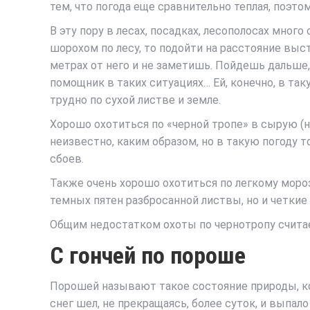
тем, что погода еще сравнительно теплая, поэтом
В эту пору в лесах, посадках, лесополосах мно
шорохом по лесу, то подойти на расстояние выс
метрах от него и не заметишь. Пойдешь дальше,
помощник в таких ситуациях… Ей, конечно, в так
трудно по сухой листве и земле.
Хорошо охотиться по «черной тропе» в сырую (н
неизвестно, каким образом, но в такую погоду то
сбоев.
Также очень хорошо охотиться по легкому морозц
темных пятен разбросанной листвы, но и четкие 
Общим недостатком охоты по чернотропу считаетс
С гончей по пороше
Порошей называют такое состояние природы, ког
снег шел, не прекращаясь, более суток, и выпал