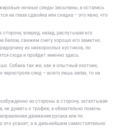
и жировые ночные следы засыпаны, а остались
ся на глаза сдвойка или скидка – это явно, что
 сторону, вперед, назад, распутывая его
на белом, свежем снегу хорошо его заметно.
оридорчику из низкорослых кустиков, по
ится сюда и пройдет именно здесь.
шо. Собака так же, как и опытный охотник,
х чернотропа след – всего лишь запах, то на
 возбужденно из стороны в сторону, затаптывая
, не думать о трофее, а обязательно помочь
направлении движения русака или по
ро это усвоит, а в дальнейшем самостоятельно