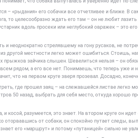
онимает, что собака выпуталась и уверенно идет по следу
тся – «рыдания» его собачки все отчетливее и ближе. В с
га, то целесообразно ждать его там – он не любит лазить 
устарник вдоль просеки или неглубокий овражек – это ег
и неоднократно стрелявшему на гону русаков, не потреб
к из другой местности легко может ошибиться. Стоишь, на
х прыжков зайчика слышен. Шевелиться нельзя – он обяза
всем рядом, а его все нет. Понимаешь, что теперь уже и н
начит, что на первом круге зверя прозевал. Досадно, конеч
треть, где прошел заяц – на слежавшейся листве легко 
тров 50 назад, выбрать для себя место, откуда хорошо пр
, и косой, разумеется, это знает. На втором круге он идет
о оторвавшись от собаки, он спокойно путает следы, выпл
 знает его «маршрут» и потому «путаницей» сильно не увл