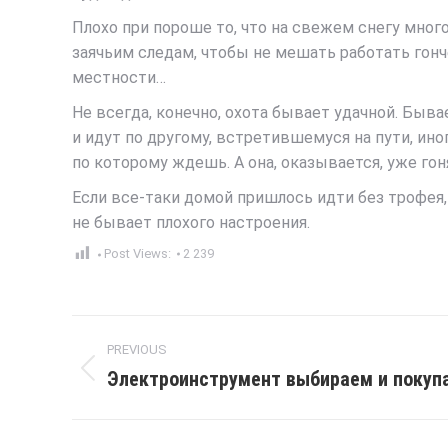
Плохо при пороше то, что на свежем снегу мног
заячьим следам, чтобы не мешать работать гон
местности…
Не всегда, конечно, охота бывает удачной. Быв
и идут по другому, встретившемуся на пути, ино
по которому ждешь. А она, оказывается, уже гон
Если все-таки домой пришлось идти без трофея, 
не бывает плохого настроения.
Post Views:
2 239
Post
PREVIOUS
navigation
Электроинструмент выбираем и покуп
Previous
post: