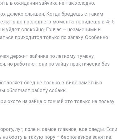
оять в ожидании зайчика не так холодно.
орох далеко слышен. Когда бредешь с таким
лежать до последнего момента: пройдешь в 4- 5
я и уйдет спокойно. Гончая – незаменимый
ваться приходится только по запаху. Особенно
чая держит зайчика по легкому туману:
ся, но работают они по зайцу практически без
 оставляет след не только в виде заметных
зы облегчает работу собаки.
 охоте на зайца с гончей это только на пользу.
у, луг, поле и, самое главное, все следы. Если
 на охоту в такую пору – бесполезное занятие.