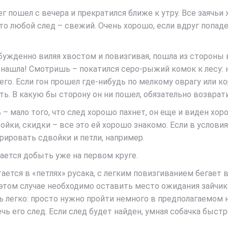
ег пошел с вечера и прекратился ближе к утру. Все заячь
то любой след – свежий. Очень хорошо, если вдруг попадет
ужденно виляя хвостом и повизгивая, пошла из стороны в
— нашла! Смотришь – покатился серо-рыжий комок к лесу: 
его. Если гон прошел где-нибудь по мелкому оврагу или к
ть. В какую бы сторону он ни пошел, обязательно возврат
– мало того, что след хорошо пахнет, он еще и виден хоро
войки, скидки – все это ей хорошо знакомо. Если в условия
ировать сдвойки и петли, например.
чается добыть уже на первом круге.
тается в «петлях» русака, с легким повизгиванием бегает
В этом случае необходимо оставить место ожидания зайчика
ть легко: просто нужно пройти немного в предполагаемом 
чь его след. Если след будет найден, умная собачка быст