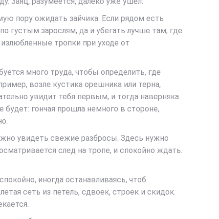
. Заяц, разумеется, далеко уже ушел.
амую пору ожидать зайчика. Если рядом есть
по густым зарослям, да и убегать лучше там, где
о излюбленные тропки при уходе от
уется много труда, чтобы определить, где
пример, возле кустика орешника или терна,
тельно увидит тебя первым, и тогда наверняка
е будет: гончая прошла немного в стороне,
но.
можно увидеть свежие разбросы. Здесь нужно
осматривается след на тропе, и спокойно ждать.
 спокойно, иногда останавливаясь, чтоб
етая сеть из петель, сдвоек, строек и скидок.
екается.