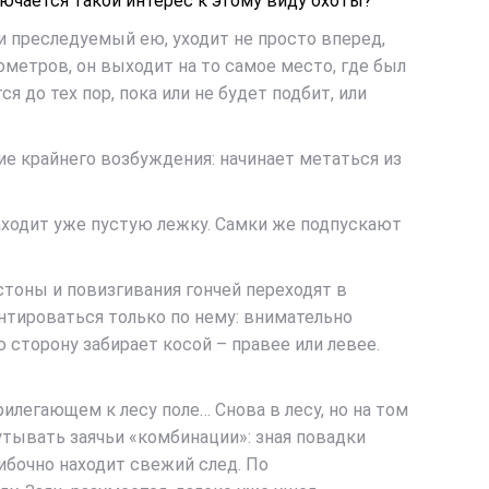
ючается такой интерес к этому виду охоты?
 и преследуемый ею, уходит не просто вперед,
лометров, он выходит на то самое место, где был
я до тех пор, пока или не будет подбит, или
ние крайнего возбуждения: начинает метаться из
находит уже пустую лежку. Самки же подпускают
стоны и повизгивания гончей переходят в
нтироваться только по нему: внимательно
 сторону забирает косой – правее или левее.
рилегающем к лесу поле… Снова в лесу, но на том
путывать заячьи «комбинации»: зная повадки
шибочно находит свежий след. По