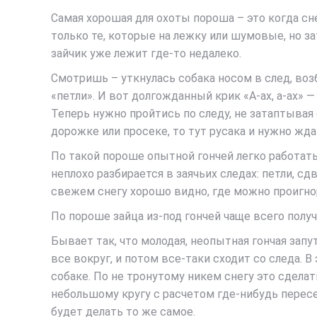
Самая хорошая для охоты пороша – это когда сн
только те, которые на лежку или шумовые, но за
зайчик уже лежит где-то недалеко.
Смотришь – уткнулась собака носом в след, возб
«петли». И вот долгожданный крик «А-ах, а-ах» 
Теперь нужно пройтись по следу, не затаптывая 
дорожке или просеке, то тут русака и нужно жда
По такой пороше опытной гончей легко работать 
неплохо разбирается в заячьих следах: петли, сд
свежем снегу хорошо видно, где можно проигнор
По пороше зайца из-под гончей чаще всего полу
Бывает так, что молодая, неопытная гончая запу
все вокруг, и потом все-таки сходит со следа. 
собаке. По не тронутому никем снегу это сдела
небольшому кругу с расчетом где-нибудь пересе
будет делать то же самое.