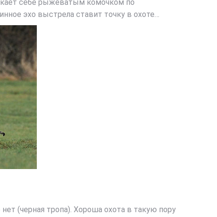
елькает себе рыжеватым комочком по
инное эхо выстрела ставит точку в охоте…
нет (черная тропа). Хороша охота в такую пору