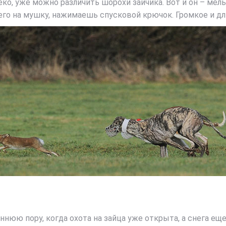
леко, уже можно различить шорохи зайчика. Вот и он – м
го на мушку, нажимаешь спусковой крючок. Громкое и дл
юю пору, когда охота на зайца уже открыта, а снега еще 