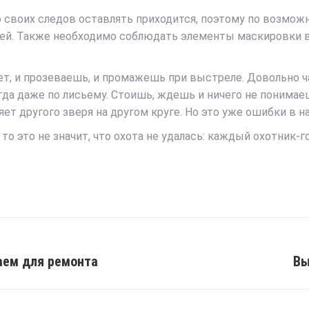
о своих следов оставлять приходится, поэтому по возмо
чей. Также необходимо соблюдать элементы маскировки 
ает, и прозеваешь, и промажешь при выстреле. Довольно
гда даже по лисьему. Стоишь, ждешь и ничего не понимаеш
яет другого зверя на другом круге. Но это уже ошибки в н
то это не значит, что охота не удалась: каждый охотник-г
аем для ремонта
Вы
Next
post: