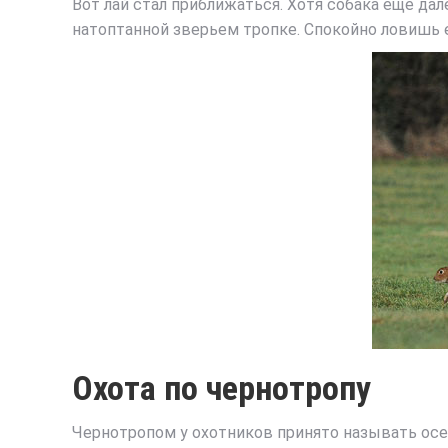
Вот лай стал приближаться. Хотя собака еще да
натоптанной зверьем тропке. Спокойно ловишь е
Охота по чернотропу
Чернотропом у охотников принято называть осенн