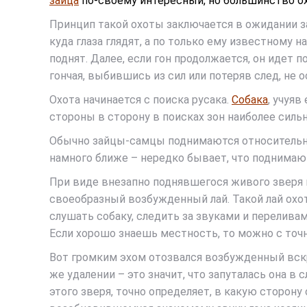
зайца
по-своему интересный, но большинство ох
Принцип такой охоты заключается в ожидании зай
куда глаза глядят, а по только ему известному 
поднят. Далее, если гон продолжается, он идет п
гончая, выбившись из сил или потеряв след, не о
Охота начинается с поиска русака.
Собака
, учуяв
стороны в сторону в поисках зон наиболее сильно
Обычно зайцы-самцы поднимаются относительно д
намного ближе – нередко бывает, что поднимают
При виде внезапно поднявшегося живого зверя и
своеобразный возбужденный лай. Такой лай охо
слушать собаку, следить за звуками и переливам
Если хорошо знаешь местность, то можно с точ
Вот громким эхом отозвался возбужденный вскрик
же удалении – это значит, что запуталась она в
этого зверя, точно определяет, в какую сторону