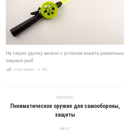
На такую удочку можно с успехом ловить различных
хищных рыб.
Post Views:
1 795
Post
PREVIOUS
navigation
Пневматическое оружие для самообороны,
Previous
защиты
post:
NEXT