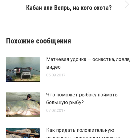
Кабан или Вепрь, на кого охота?
Next
post:
Похожие сообщения
Матчевая удочка — оснастка, ловля,
видео
05.09.2017
Что поможет рыбаку поймать
большую рыбу?
07.03.2017
Как придать положительную
плавучесть подводному ружью