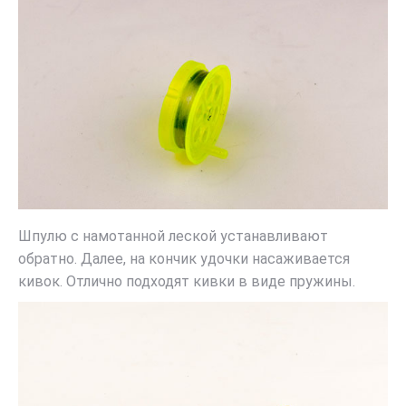
Шпулю с намотанной леской устанавливают
обратно. Далее, на кончик удочки насаживается
кивок. Отлично подходят кивки в виде пружины.