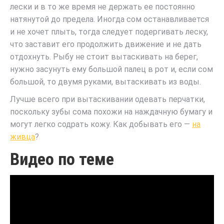
лески и в то же время не держать ее постоянно
натянутой до предела. Иногда сом останавливается
и не хочет плыть, тогда следует подергивать леску,
что заставит его продолжить движение и не дать
отдохнуть. Рыбу не стоит вытаскивать на берег,
нужно засунуть ему большой палец в рот и, если сом
большой, то двумя руками, вытаскивать из воды.
Лучше всего при вытаскивании одевать перчатки,
поскольку зубы сома похожи на наждачную бумагу и
могут легко содрать кожу. Как добывать его —
на
живца
?
Видео по теме