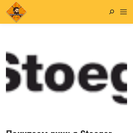
Search: