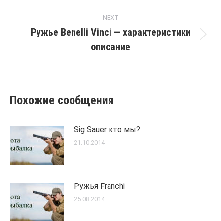
post:
NEXT
Ружье Benelli Vinci — характеристики
Next
описание
post:
Похожие сообщения
Sig Sauer кто мы?
21.10.2014
Ружья Franchi
25.08.2014