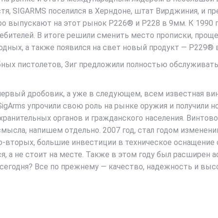
тя, SIGARMS поселился в Херндоне, штат Вирджиния, и пр
тро выпускают на этот рынок P226® и P228 в 9мм. К 1990
ебителей. В итоге решили сменить место прописки, проще
ных, а также появился на свет новый продукт — P229® в 
жебных пистолетов, Зиг предложили полностью обслуживат
 первый дробовик, а уже в следующем, всем известная ви
SigArms упрочили свою роль на рынке оружия и получили 
ранительных органов и гражданского населения. Винтов
 смысла, напишем отдельно. 2007 год, стал годом измене
. Во-вторых, большие инвестиции в техническое оснащение
ся, а не стоит на месте. Также в этом году был расширен 
о сегодня? Все по прежнему — качество, надежность и выс