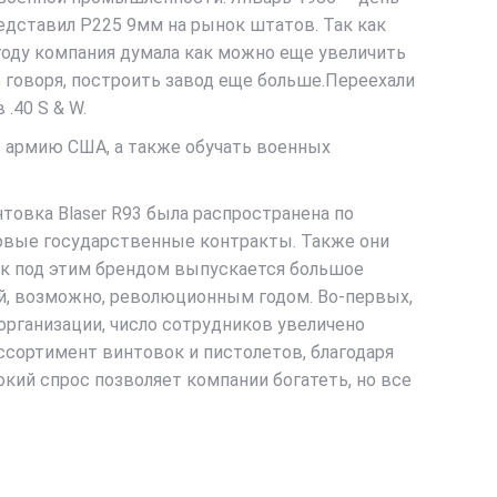
едставил P225 9мм на рынок штатов. Так как
 году компания думала как можно еще увеличить
 говоря, построить завод еще больше.Переехали
.40 S & W.
ь армию США, а также обучать военных
нтовка Blaser R93 была распространена по
новые государственные контракты. Также они
ок под этим брендом выпускается большое
ний, возможно, революционным годом. Во-первых,
 организации, число сотрудников увеличено
ассортимент винтовок и пистолетов, благодаря
окий спрос позволяет компании богатеть, но все