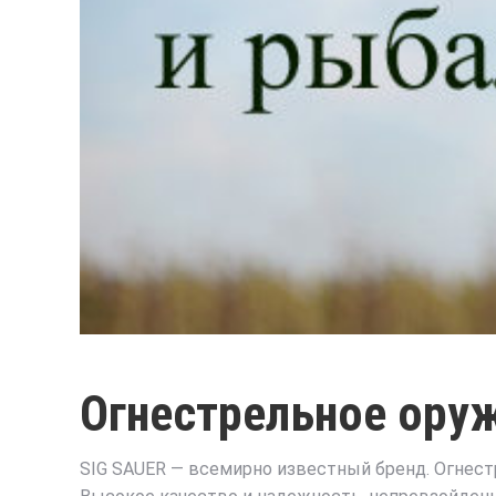
Огнестрельное оруж
SIG SAUER — всемирно известный бренд. Огнест