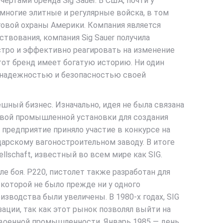
ртами бренда Sig Sauer. В США, почти у
многие элитные и регулярные войска, в том
овой охраны Америки. Компания является
твования, компания Sig Sauer получила
стро и эффективно реагировать на изменение
Этот бренд имеет богатую историю. Ни один
, надежностью и безопасностью своей
спешный бизнес. Изначально, идея не была связана
первой промышленной установки для создания
предприятие приняло участие в конкурсе на
арскому вагоностроительном заводу. В итоге
lschaft, известный во всем мире как SIG.
ле боя. P220, пистолет также разработан для
которой не было прежде ни у одного
зводства были увеличены. В 1980-х годах, SIG
ции, так как этот рынок позволял выйти на
военной промышленности. Январь 1985 — день