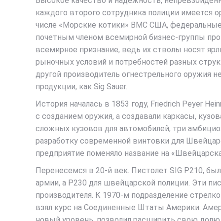
Высокое качество и надежность, непревзойденна
каждого второго сотрудника полиции имеется ор
числе «Морские котики» ВМС США, федеральные
почетным членом всемирной бизнес-группы произ
всемирное признание, ведь их стволы носят яр
рыночных условий и потребностей разных структ
другой производитель огнестрельного оружия н
продукции, как Sig Sauer.
История началась в 1853 году, Friedrich Peyer He
с созданием оружия, а создавали каркасы, кузо
сложных кузовов для автомобилей, три амбицио
разработку современной винтовки для Швейцарс
предприятие поменяло название на «Швейцарская 
Перенесемся в 20-й век. Пистолет SIG P210, был
армии, а P230 для швейцарской полиции. Эти пи
производителя. К 1970-м подразделение стрелко
взял курс на Соединенные Штаты Америки. Амер
новый уровень, позволил расширить свою долю