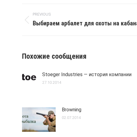
Post
PREVIOUS
navigation
Выбираем арбалет для охоты на кабан
Previous
post:
Похожие сообщения
Stoeger Industries — история компании
27.10.2014
Browning
02.07.2014