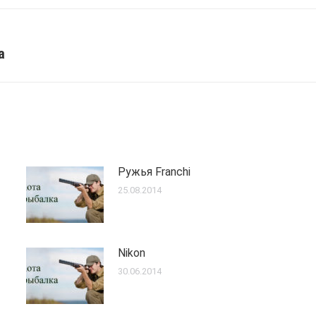
а
Next
post:
Ружья Franchi
25.08.2014
Nikon
30.06.2014