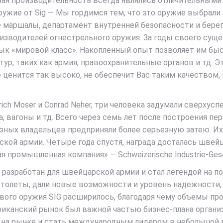
я производительность всегда являлись отличительными че
ужие от Sig — Мы гордимся тем, что это оружие выбрали 
 маршалы, департамент внутренней безопасности и берег
водителей огнестрельного оружия. За годы своего сущес
лык «мировой класс». Накопленный опыт позволяет им бы
ур, таких как армия, правоохранительные органов и тд. 
е ценится так высоко, не обеспечит Вас таким качеством
inrich Moser и Conrad Neher, три человека задумали сверху
ва, вагоны и тд. Всего через семь лет после построения 
зных владельцев предприняли более серьезную затею. Их 
кой армии. Четыре года спустя, награда досталась швейц
промышленная компания» — Schweizerische Industrie-Gesel
 разработан для швейцарской армии и стал легендой на по
столеты, дали новые возможности и уровень надежности, 
вого оружия SIG расширилось, благодаря чему объемы прои
иканский рынок был важной частью бизнес-плана организа
 на рынке и стать международным лидером в небольшой 