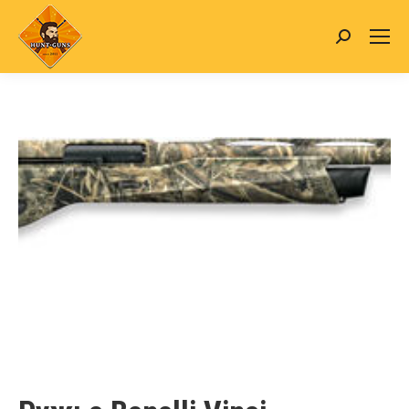
Search: