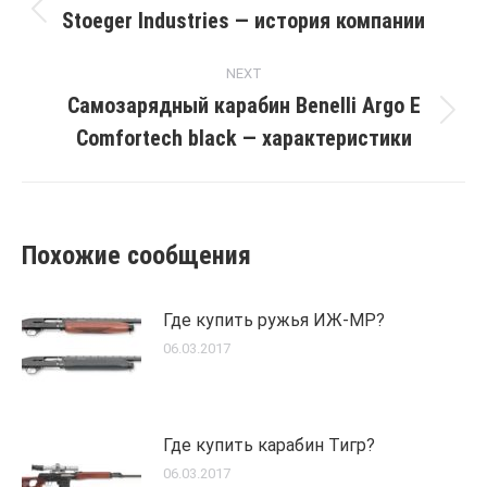
navigation
Stoeger Industries — история компании
Previous
post:
NEXT
Самозарядный карабин Benelli Argo E
Next
Comfortech black — характеристики
post:
Похожие сообщения
Где купить ружья ИЖ-МР?
06.03.2017
Где купить карабин Тигр?
06.03.2017