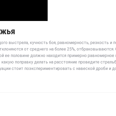
ужья
го выстрела, кучность боя, равномерность, резкость и п
тклоняются от среднего на более 25%, отбраковываются.
дой ее половине должно находится примерно равномерное 
какую поправку делать на расстояние проведите стрельб
уации стоит поэкспериментировать с навеской дроби и д
Next
post: