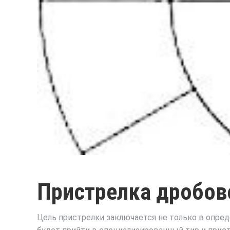
Пристрелка дробов
Цель пристрелки заключается не только в опред