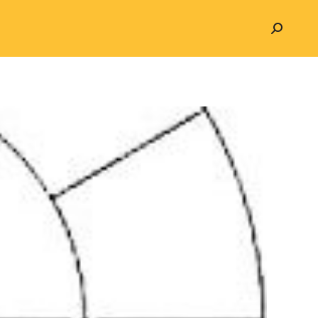
Search: