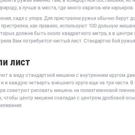
релять ружье именно там, в комфортной обстановке, но 
ироду, а лучше в места, где много оврагов или карьеров.
жения, сидя с упора. Для пристрелки ружья обычно берут 
пристрелки, как правило, используют 100 дольную мише
торых должна быть около квадратного метра, а в центре
трела Вам потребуется чистый лист. Стандартно бой ружь
ли лист
суют в виду стандартной мишени с внутренним кругом диа
и и каждую четверть внешнего круга еще на три части. В 
ра советуют рисовать мишень на полиэтиленовой пленке, т
к, чтобы центр мишени совпадал с центром дробовой осы
еливания.