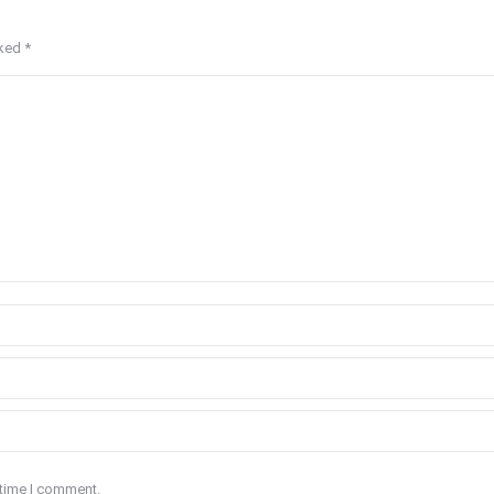
rked
*
 time I comment.