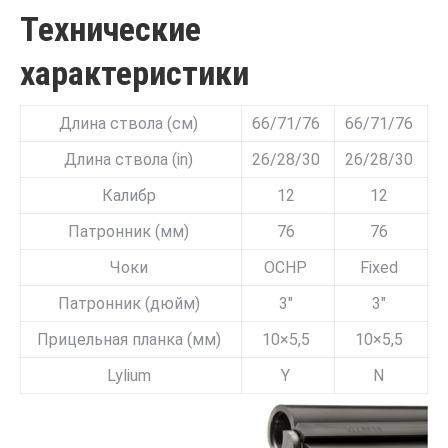
Технические
характеристики
Длина ствола (см)
66/71/76
66/71/76
Длина ствола (in)
26/28/30
26/28/30
Калибр
12
12
Патронник (мм)
76
76
Чоки
OCHP
Fixed
Патронник (дюйм)
3″
3″
Прицельная планка (мм)
10×5,5
10×5,5
Lylium
Y
N