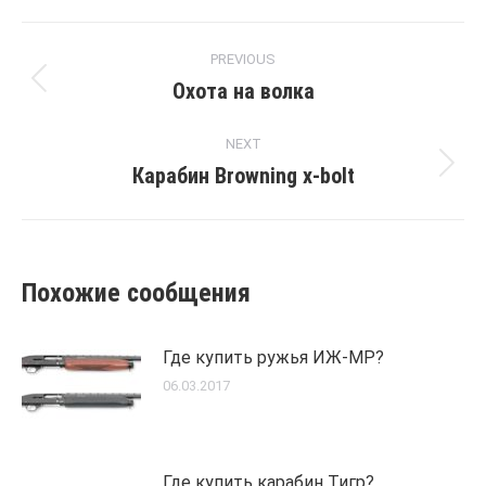
Post
PREVIOUS
navigation
Охота на волка
Previous
post:
NEXT
Карабин Browning x-bolt
Next
post:
Похожие сообщения
Где купить ружья ИЖ-МР?
06.03.2017
Где купить карабин Тигр?