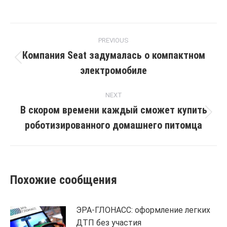
Post
PREVIOUS
navigation
Компания Seat задумалась о компактном
Previous
электромобиле
post:
NEXT
В скором времени каждый сможет купить
Next
роботизированного домашнего питомца
post:
Похожие сообщения
ЭРА-ГЛОНАСС: оформление легких
ДТП без участия