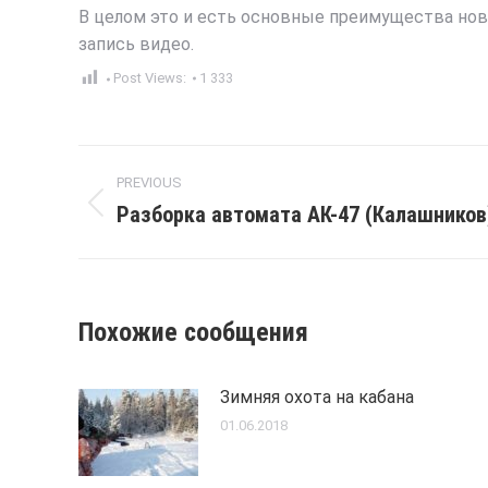
В целом это и есть основные преимущества нови
запись видео.
Post Views:
1 333
Post
PREVIOUS
navigation
Разборка автомата АК-47 (Калашников
Previous
post:
Похожие сообщения
Зимняя охота на кабана
01.06.2018