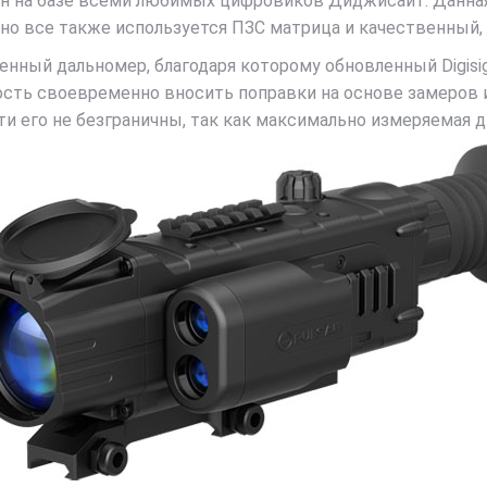
ан на базе всеми любимых цифровиков Диджисайт. Данна
но все также используется ПЗС матрица и качественный
нный дальномер, благодаря которому обновленный Digis
сть своевременно вносить поправки на основе замеров 
и его не безграничны, так как максимально измеряемая 