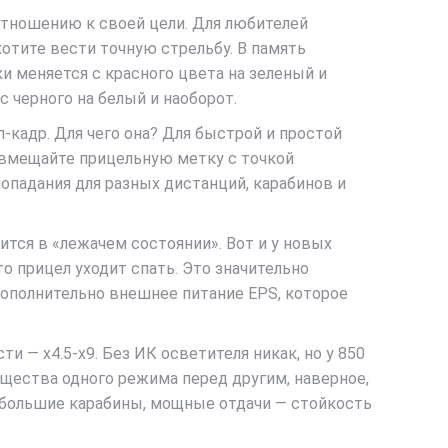
 отношению к своей цели. Для любителей
хотите вести точную стрельбу. В память
 меняется с красного цвета на зеленый и
с черного на белый и наоборот.
-кадр. Для чего она? Для быстрой и простой
совмещайте прицельную метку с точкой
попадания для разных дистанций, карабинов и
тся в «лежачем состоянии». Вот и у новых
 то прицел уходит спать. Это значительно
дополнительно внешнее питание EPS, которое
— x4.5-x9. Без ИК осветителя никак, но у 850
ущества одного режима перед другим, наверное,
а большие карабины, мощные отдачи — стойкость