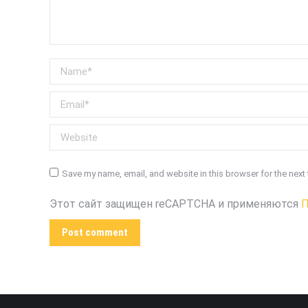
Name *
Email *
Website
Save my name, email, and website in this browser for the next
Этот сайт защищен reCAPTCHA и применяются
П
Post comment