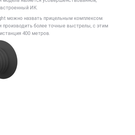
я модель является усовершенствованной,
, встроенный ИК.
ight можно назвать прицельным комплексом.
и производить более точные выстрелы, с этим
дистанция 400 метров.