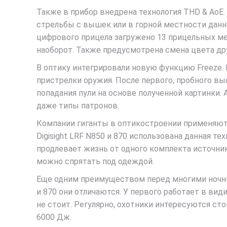
Также в прибор внедрена технология THD & AoE.
стрельбы с вышек или в горной местности данна
цифрового прицела загружено 13 прицельных ме
наоборот. Также предусмотрена смена цвета дру
В оптику интегрировали новую функцию Freeze. 
пристрелки оружия. После первого, пробного вы
попадания пули на основе полученной картинки.
даже типы патронов.
Компании гиганты в оптикостроении применяют 
Digisight LRF N850 и 870 использована данная те
продлевает жизнь от одного комплекта источни
можно спрятать под одеждой.
Еще одним преимуществом перед многими ночным
и 870 они отличаются. У первого работает в ви
не стоит. Регулярно, охотники интересуются с
6000 Дж.