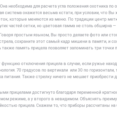
 Она необходима для расчета угла положения охотника по
я система окажется весьма кстати, при условии, что Вы 
ток, которые меняются из меню. По традиции центр метки
гих частей сетки, но цветовая гамма не столь обширна — 
Говоря простым языком, Вы просто делаете фото или стоп
стрела, сохраните этот самый кадр мишени в памяти, и 
 А также память прицела позволяет запоминать три точки 
функцию отключения прицела в случае, если ружье находи
хнология. 70 градусов по вертикали или 30 по горизонтали,
ка питания. Также стрелку ничего не мешает приобрести 
и прицелами достигнуто благодаря переменной кратности 
димом режиме, а у второго в невидимом. Объяснять преим
тойкостью прицела. Скажем то, что приборы рассчитаны н