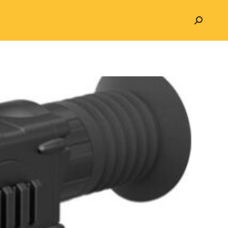
Search: