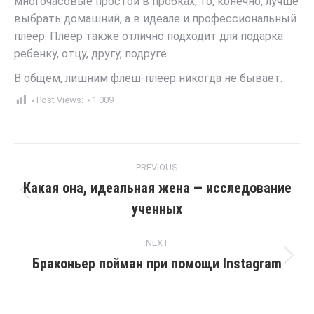
многочасовые простои в пробках, то, конечно, лучше
выбрать домашний, а в идеале и профессиональный
плеер. Плеер также отлично подходит для подарка
ребенку, отцу, другу, подруге.
В общем, лишним флеш-плеер никогда не бывает.
Post Views:
1 009
Post
PREVIOUS
navigation
Какая она, идеальная жена — исследование
Previous
ученных
post:
NEXT
Браконьер пойман при помощи Instagram
Next
post: