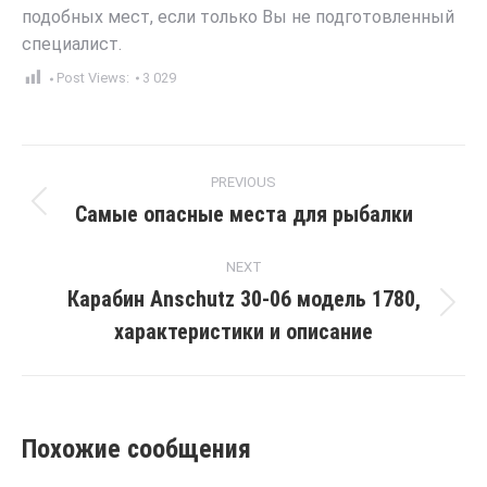
подобных мест, если только Вы не подготовленный
специалист.
Post Views:
3 029
Post
PREVIOUS
navigation
Самые опасные места для рыбалки
Previous
post:
NEXT
Карабин Anschutz 30-06 модель 1780,
Next
характеристики и описание
post:
Похожие сообщения