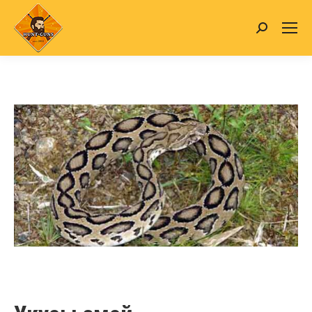
Search: