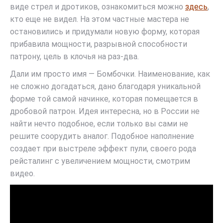
виде стрел и дротиков, ознакомиться можно
здесь
,
кто еще не видел. На этом частные мастера не
остановились и придумали новую форму, которая
прибавила мощности, разрывной способности
патрону, цель в клочья на раз-два.
Дали им просто имя — Бомбочки. Наименование, как
не сложно догадаться, дано благодаря уникальной
форме той самой начинке, которая помещается в
дробовой патрон. Идея интересна, но в России не
найти нечто подобное, если только вы сами не
решите соорудить аналог. Подобное наполнение
создает при выстреле эффект пули, своего рода
рейсталинг с увеличением мощности, смотрим
видео.