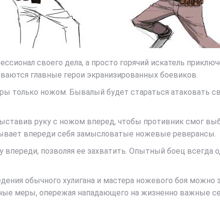
ессионал своего дела, а просто горячий искатель приключ
иваются главные герои экранизированных боевиков.
ры только ножом. Бывалый будет стараться атаковать св
ставив руку с ножом вперед, чтобы противник смог выби
исывает впереди себя замысловатые ножевые реверансы.
у впереди, позволяя ее захватить. Опытный боец всегда 
дения обычного хулигана и мастера ножевого боя можно з
тные меры, опережая нападающего на жизненно важные с