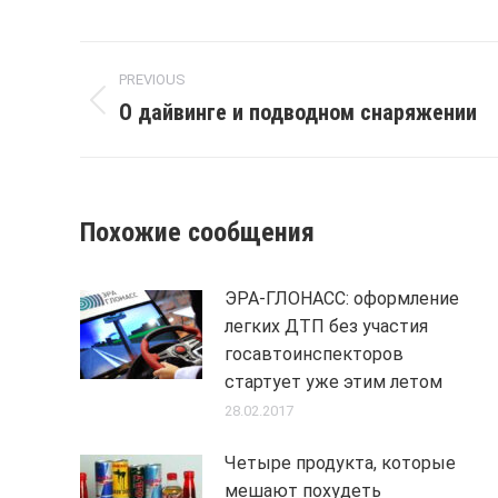
Post
PREVIOUS
navigation
О дайвинге и подводном снаряжении
Previous
post:
Похожие сообщения
ЭРА-ГЛОНАСС: оформление
легких ДТП без участия
госавтоинспекторов
стартует уже этим летом
28.02.2017
Четыре продукта, которые
мешают похудеть