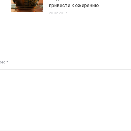
привести к ожирению
20.02.2017
rked
*