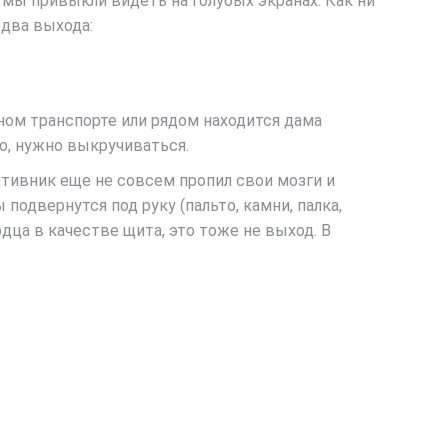
 мы привыкли видеть на голубых экранах. Как ни
 два выхода:
ном транспорте или рядом находится дама
то, нужно выкручиваться.
тивник еще не совсем пропил свои мозги и
одвернутся под руку (пальто, камни, палка,
дца в качестве щита, это тоже не выход. В