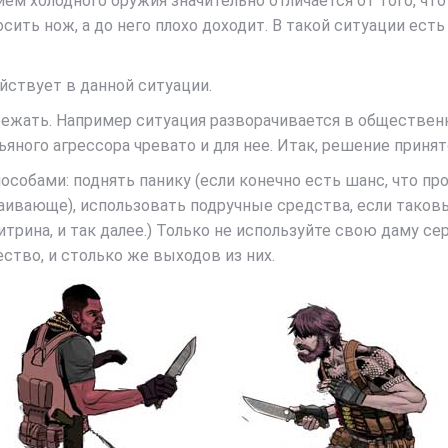
ем холодного оружия значительно отличается от того, что
сить нож, а до него плохо доходит. В такой ситуации есть
ействует в данной ситуации.
бежать. Например ситуация разворачивается в обществен
яного агрессора чревато и для нее. Итак, решение приня
обами: поднять панику (если конечно есть шанс, что про
ивающе), использовать подручные средства, если таковы п
рина, и так далее.) Только не используйте свою даму сер
тво, и столько же выходов из них.