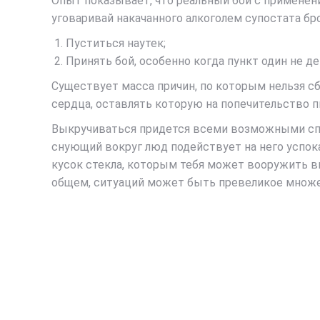
Опыт показывает, что реальный бой с применени
уговаривай накачанного алкоголем супостата бро
Пуститься наутек;
Принять бой, особенно когда пункт один не д
Существует масса причин, по которым нельзя с
сердца, оставлять которую на попечительство пь
Выкручиваться придется всеми возможными спос
снующий вокруг люд подействует на него успока
кусок стекла, которым тебя может вооружить вит
общем, ситуаций может быть превеликое множес