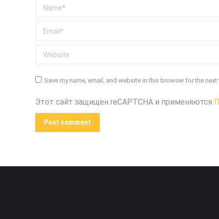
Name *
Email *
Website
Save my name, email, and website in this browser for the next
Этот сайт защищен reCAPTCHA и применяются
П
Post comment