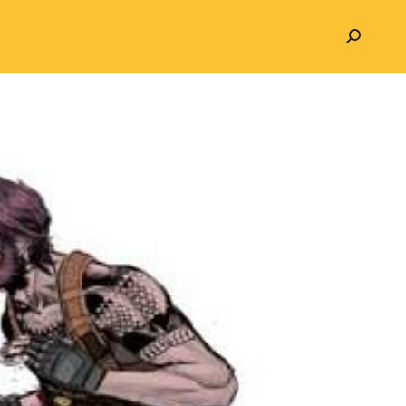
Search: