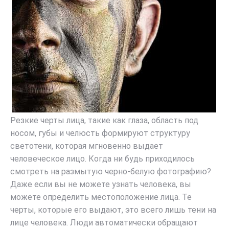
Резкие черты лица, такие как глаза, область под
носом, губы и челюсть формируют структуру
светотени, которая мгновенно выдает
человеческое лицо. Когда ни будь приходилось
смотреть на размытую черно-белую фотографию?
Даже если вы не можете узнать человека, вы
можете определить местоположение лица. Те
черты, которые его выдают, это всего лишь тени на
лице человека. Люди автоматически обращают