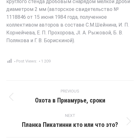
круглого стенда дробовым снарядом мелкой дроби
диаметром 2 мм (авторское свидетельство №
1118846 от 15 июня 1984 года, полученное
коллективом авторов в составе С.М.Шейнина, И. П.
Корнейчева, Е. П. Прохорова, JI. А. Рыжовой, Б. В.
Полякова и Г. В. Борискиной).
Post Views:
1 209
Post
PREVIOUS
navigation
Охота в Приамурье, сроки
Previous
post:
NEXT
Планка Пикатинни кто или что это?
Next
post: