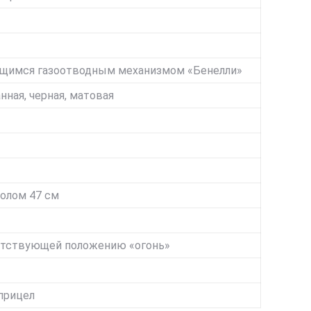
ющимся газоотводным механизмом «Бенелли»
анная, черная, матовая
волом 47 см
ветствующей положению «огонь»
прицел