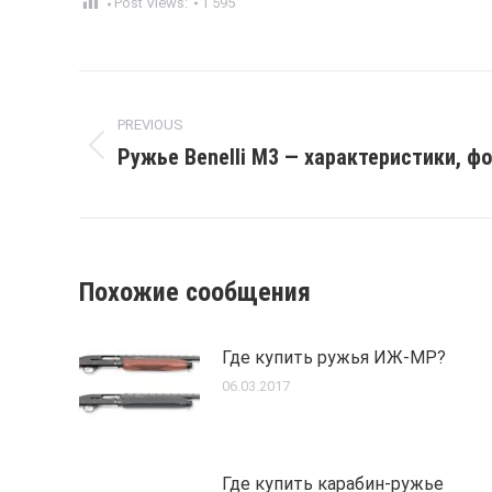
Post Views:
1 595
Post
PREVIOUS
navigation
Ружье Benelli M3 — характеристики, фо
Previous
post:
Похожие сообщения
Где купить ружья ИЖ-МР?
06.03.2017
Где купить карабин-ружье