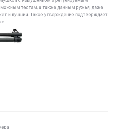
й мушкой с намушником и регулируемым
озможным тестам, а также данным ружья, даже
ожет и лучший. Такое утверждение подтверждает
ке.
мера