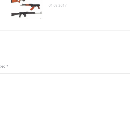
01.03.2017
rked
*