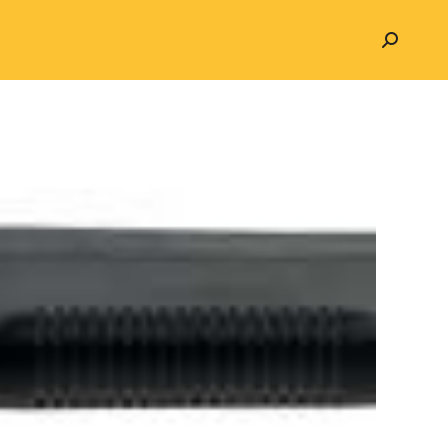
Search: