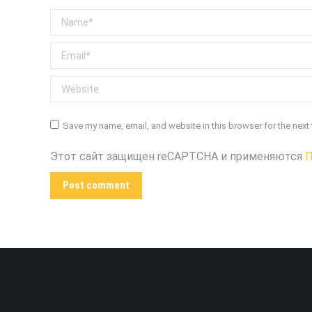
Name *
Email *
Website
Save my name, email, and website in this browser for the next
Этот сайт защищен reCAPTCHA и применяются
П
Post comment