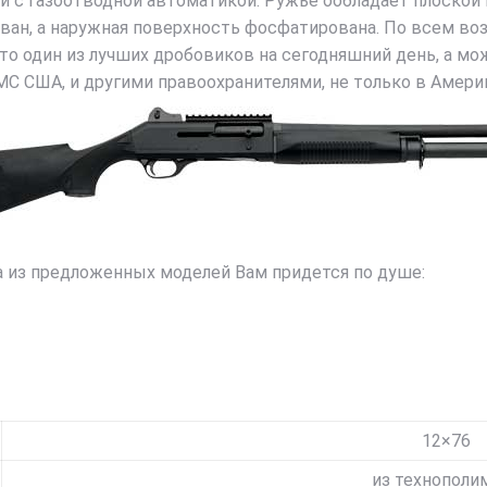
 с газоотводной автоматикой. Ружьё ообладает плоско
ван, а наружная поверхность фосфатирована. По всем в
это один из лучших дробовиков на сегодняшний день, а м
С США, и другими правоохранителями, не только в Амери
а из предложенных моделей Вам придется по душе:
12×76
из технополи