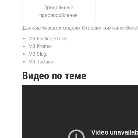
Прицельные
приспособления
Данные базовой модели. Стрелку компания Benell
M3 Folding Stock;
M3 Kromo;
M3 Slug;
M3 Tactical
Видео по теме