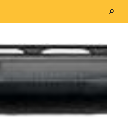
Search: