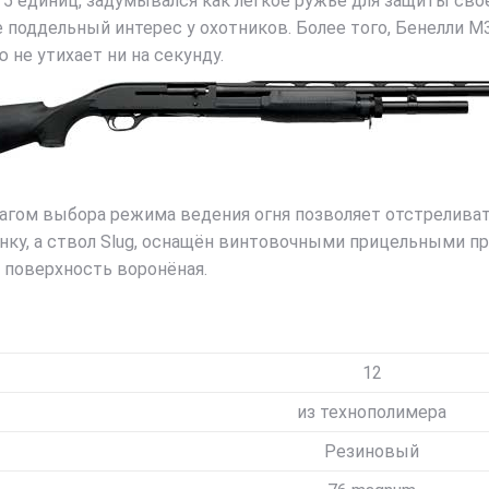
из 5 единиц, задумывался как легкое ружье для защиты св
е поддельный интерес у охотников. Более того, Бенелли 
 не утихает ни на секунду.
агом выбора режима ведения огня позволяет отстрелива
нку, а ствол Slug, оснащён винтовочными прицельными пр
я поверхность воронёная.
12
из технополимера
Резиновый