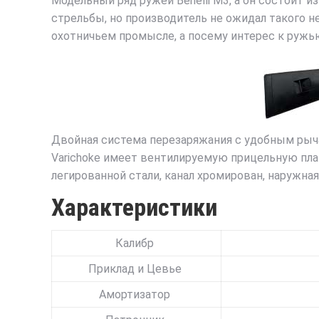
Модельный ряд ружей Benelli M3, а он состоит 
стрельбы, но производитель не ожидал такого н
охотничьем промысле, а посему интерес к ружью
Двойная система перезаряжания с удобным рыч
Varichoke имеет вентилируемую прицельную пла
легированной стали, канал хромирован, наружна
Характеристики
Калибр
Приклад и Цевье
Амортизатор