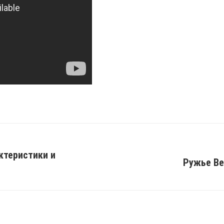
ктеристики и
Ружье Be
Next
post: