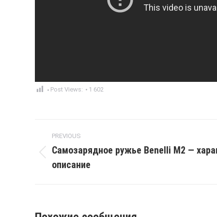
Post Views:
1 602
Post
PREVIOUS
navigation
Самозарядное ружье Benelli M2 — хара
Previous
описание
post: