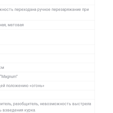
жность переходана ручное перезаряжание при
рная, матовая
см
 “Magnum”
щей положению «огонь»
анитель, разобщитель, невозможность выстрела
ь взведения курка.