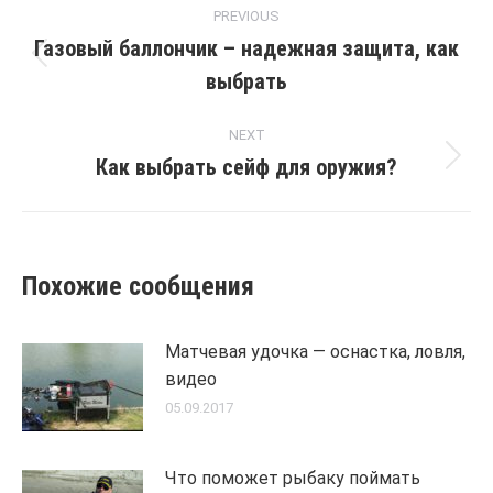
Post
PREVIOUS
navigation
Газовый баллончик – надежная защита, как
Previous
выбрать
post:
NEXT
Как выбрать сейф для оружия?
Next
post:
Похожие сообщения
Матчевая удочка — оснастка, ловля,
видео
05.09.2017
Что поможет рыбаку поймать