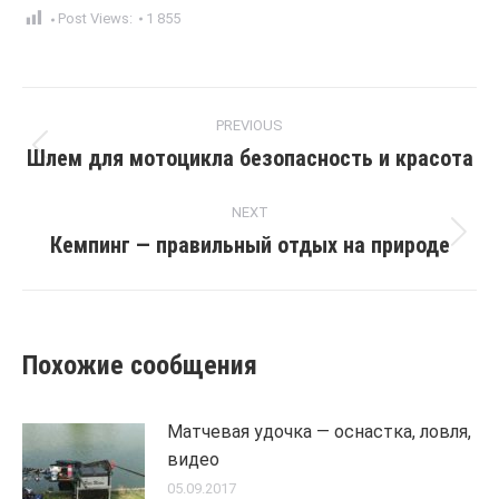
Post Views:
1 855
Post
PREVIOUS
navigation
Шлем для мотоцикла безопасность и красота
Previous
post:
NEXT
Кемпинг — правильный отдых на природе
Next
post:
Похожие сообщения
Матчевая удочка — оснастка, ловля,
видео
05.09.2017