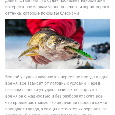
длины. Отметим, что судак проявляет наибольший
интерес к приманкам черно-зеленого и черно-серого
оттенка, которые покрыты блесками.
Весной у судака начинается нерест не всегда в одно
время, все зависит от погодных условий. Перед
началом нереста у судака начинается жор в это
время он с жадностью и без разбора атакует все,
что проплывает мимо. По окончании нереста самки
покидают гнезда, а самцы остаются их охранять от