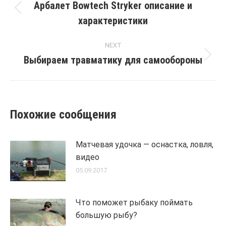
navigation
Арбалет Bowtech Stryker описание и
Previous
характеристики
post:
NEXT
Выбираем травматику для самообороны
Next
post:
Похожие сообщения
Матчевая удочка — оснастка, ловля,
видео
05.09.2017
Что поможет рыбаку поймать
большую рыбу?