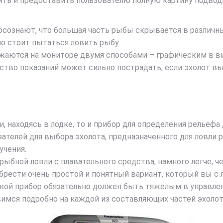
учить и предоставить пользователю полную картину подвод
осознают, что большая часть рыбы скрывается в различных
но стоит пытаться ловить рыбу.
жаются на мониторе двумя способами – графическим в в
ество показаний может сильно пострадать, если эхолот в
, находясь в лодке, то и прибор для определения рельеф
телей для выбора эхолота, предназначенного для ловли р
учения.
рыбной ловли с плавательного средства, намного легче, ч
брести очень простой и понятный вариант, который вы с
акой прибор обязательно должен быть тяжелым в управл
вимся подробно на каждой из составляющих частей эхолот