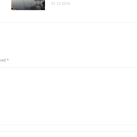
01.12.2016
rked
*