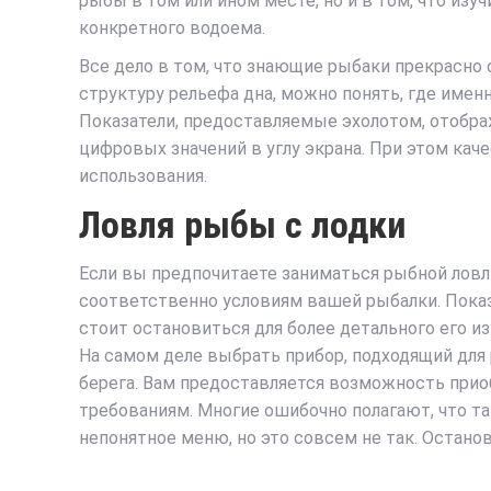
рыбы в том или ином месте, но и в том, что из
конкретного водоема.
Все дело в том, что знающие рыбаки прекрасно 
структуру рельефа дна, можно понять, где имен
Показатели, предоставляемые эхолотом, отобра
цифровых значений в углу экрана. При этом кач
использования.
Ловля рыбы с лодки
Если вы предпочитаете заниматься рыбной ловли
соответственно условиям вашей рыбалки. Показа
стоит остановиться для более детального его из
На самом деле выбрать прибор, подходящий для 
берега. Вам предоставляется возможность прио
требованиям. Многие ошибочно полагают, что т
непонятное меню, но это совсем не так. Остано