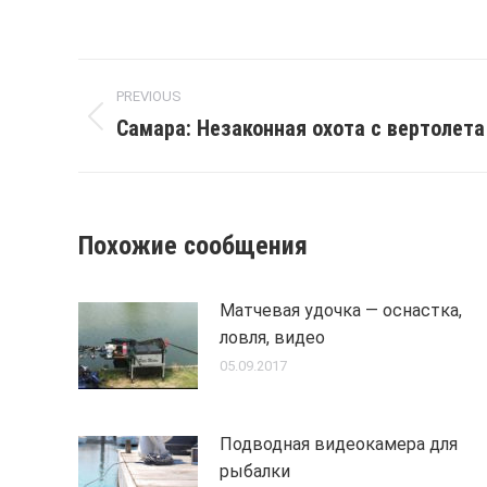
Post
PREVIOUS
navigation
Самара: Незаконная охота с вертолета
Previous
post:
Похожие сообщения
Матчевая удочка — оснастка,
ловля, видео
05.09.2017
Подводная видеокамера для
рыбалки