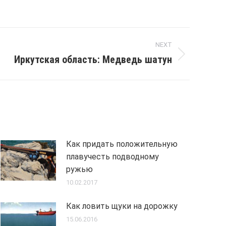
NEXT
Иркутская область: Медведь шатун
Как придать положительную
плавучесть подводному
ружью
10.02.2017
Как ловить щуки на дорожку
15.06.2016