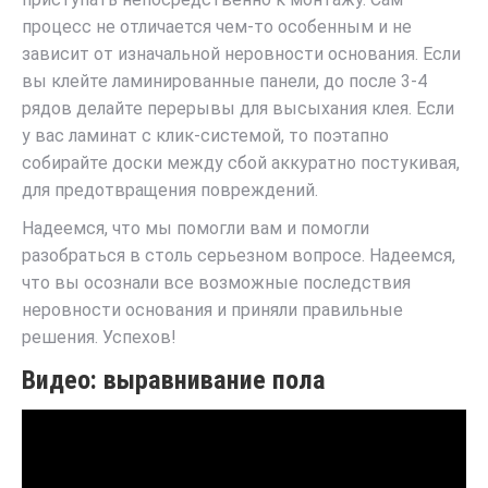
процесс не отличается чем-то особенным и не
зависит от изначальной неровности основания. Если
вы клейте ламинированные панели, до после 3-4
рядов делайте перерывы для высыхания клея. Если
у вас ламинат с клик-системой, то поэтапно
собирайте доски между сбой аккуратно постукивая,
для предотвращения повреждений.
Надеемся, что мы помогли вам и помогли
разобраться в столь серьезном вопросе. Надеемся,
что вы осознали все возможные последствия
неровности основания и приняли правильные
решения. Успехов!
Видео: выравнивание пола