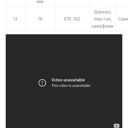
мм
Дерево,
12
76
470-762
пластик,
Сам
камуфляж