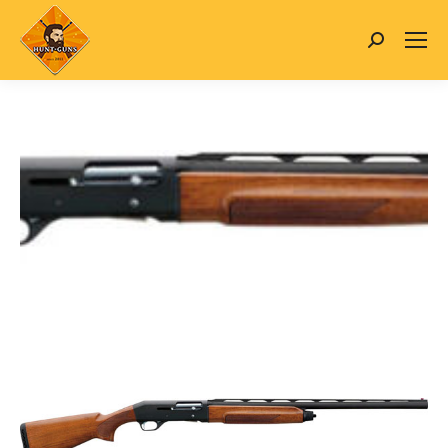
Search: