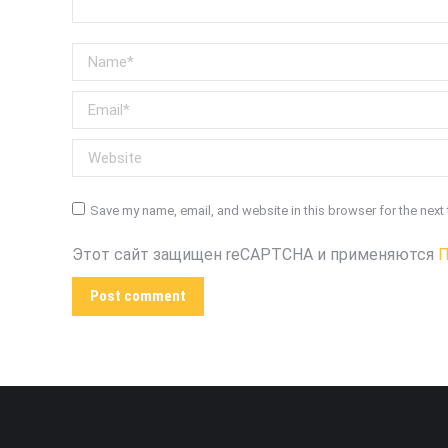
Name *
Email *
Website
Save my name, email, and website in this browser for the next
Этот сайт защищен reCAPTCHA и применяются
П
Post comment