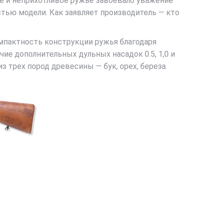
е и неприхотливое ружье завоевало уважение
стью модели. Как заявляет производитель — кто
омпактность конструкции ружья благодаря
чие дополнительных дульных насадок 0.5, 1,0 и
 трех пород древесины — бук, орех, береза.