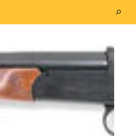
Search: