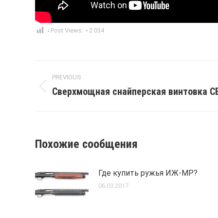
Post Views:
2 034
Post
PREVIOUS
navigation
Сверхмощная снайперская винтовка С
Previous
post:
Похожие сообщения
Где купить ружья ИЖ-МР?
06.03.2017