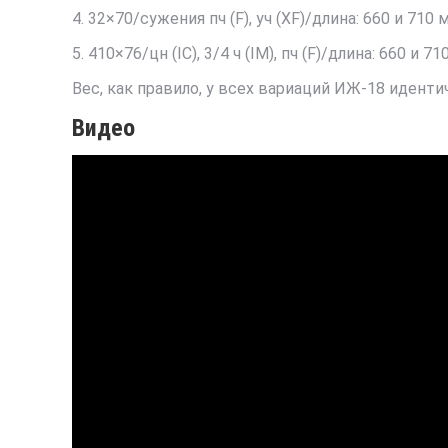
4. 32×70/сужения пч (F), уч (XF)/длина: 660 и 710 
5. 410×76/цн (IC), 3/4 ч (IM), пч (F)/длина: 660 и 71
Вес, как правило, у всех вариаций ИЖ-18 иденти
Видео