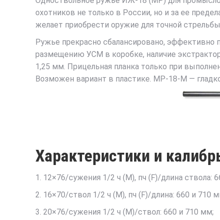
Одноствольное ружье ИЖ-18 (МР) для промыслов
охотников не только в России, но и за ее пред
желает приобрести оружие для точной стрельбы 
Ружье прекрасно сбалансировано, эффективно пр
размещению УСМ в коробке, наличие экстрактор
1,25 мм. Прицельная планка только при выполнен
Возможен вариант в пластике. МР-18-М — гладк
Характеристики и калиб
1. 12×76/сужения 1/2 ч (M), пч (F)/длина ствола: 
2. 16×70/ствол 1/2 ч (M), пч (F)/длина: 660 и 710 м
3. 20×76/сужения 1/2 ч (M)/ствол: 660 и 710 мм;