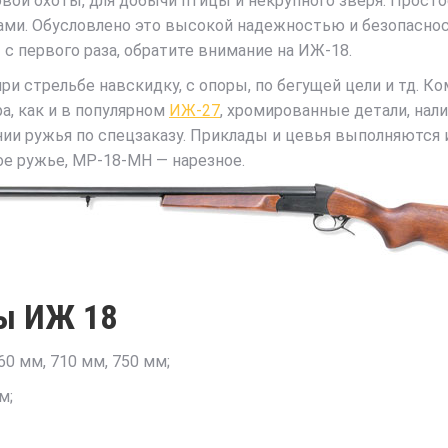
ой охоты, для добычи птицы и некрупного зверя. Просто
елами. Обусловлено это высокой надежностью и безопасно
с первого раза, обратите внимание на ИЖ-18.
и стрельбе навскидку, с опоры, по бегущей цели и тд. К
а, как и в популярном
ИЖ-27
, хромированные детали, нали
ии ружья по спецзаказу. Приклады и цевья выполняются из
ое ружье, МР-18-МН — нарезное.
ры ИЖ 18
660 мм, 710 мм, 750 мм;
м;