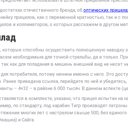
то предпочитает использовать штатное прицельное приспо
достатках отечественного бренда, об
оптических прицела
ейку прицелов, как с переменной кратностью, так и с по
елов и коллиматоров, о которых расскажем в другом мат
илад
ы, которые способны осуществить полноценную наводку за
 всем необходимым для точной стрельбы, да и только. Пр
 так как для попадания в мишень внешний вид не несет н
для потребителя, потому начнем именно с него. Это до
 Ранее приведена ссылка, перейдите по ней и убедитесь,
анты – 4×32 – в районе 6 000 тысяч. В данном аспекте (це
тавляется в комплекте, указано, что прицел испытан на н
ример, по стандарту, под карабин Тигр производят патроны
яжении многих лет с настрелом свыше 500, без единого н
лкашка) и Сайга.