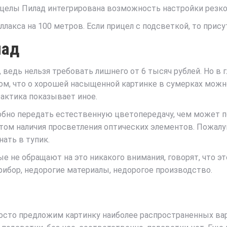
рицелы Пилад интегрирована возможность настройки резк
лакса на 100 метров. Если прицел с подсветкой, то прису
лад
, ведь нельзя требовать лишнего от 6 тысяч рублей. Но в
том, что о хорошей насыщенной картинке в сумерках можно
актика показывает иное.
собно передать естественную цветопередачу, чем может 
том наличия просветления оптических элементов. Пожалуй
ать в тупик.
 не обращают на это никакого внимания, говорят, что это
рибор, недорогие материалы, недорогое производство.
росто предложим картинку наиболее распространенных вари