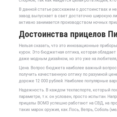
спорное, так как найдется целая рота людей, к
В данной статье расскажем о достоинствах и не
завод выпускает в свет достаточно широкую лин
активно занимается производством ночных приц
Достоинства прицелов П
Нельзя сказать, что это инновационные прибор
курок. Это бюджетная оптика, которая обладает
даже модным дизайном, но это уже на любителя,
Цена. Вопрос бюджета наиболее важный вопрос 
получить качественную оптику по разумной цене.
дороже 12 000 рублей. Наиболее популярные вари
Надежность. В каждом техпаспорте, который пос
параметре, т.к. он условен, просто испытан. Нап
прицелы ВОМЗ успешно работают на СВД, на прот
таких марок оружия, как Лось, Вепрь, Соболь (ме