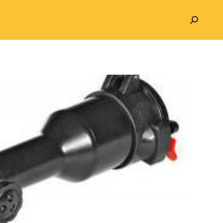
Search: