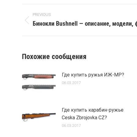
Post
PREVIOUS
navigation
Бинокли Bushnell — описание, модели, 
Previous
post:
Похожие сообщения
Где купить ружья ИЖ-МР?
06.03.2017
Где купить карабин-ружье
Ceska Zbrojovka CZ?
06.03.2017