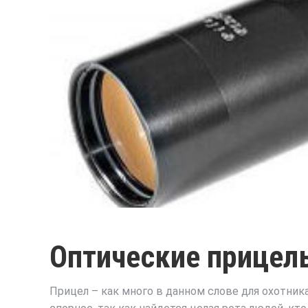
Оптические прицел
Прицел – как много в данном слове для охотник