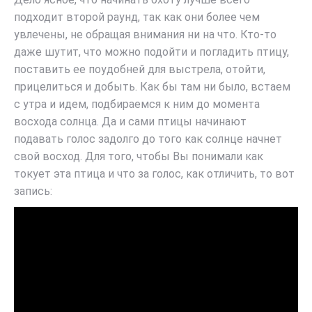
подходит второй раунд, так как они более чем
увлечены, не обращая внимания ни на что. Кто-то
даже шутит, что можно подойти и погладить птицу,
поставить ее поудобней для выстрела, отойти,
прицелиться и добыть. Как бы там ни было, встаем
с утра и идем, подбираемся к ним до момента
восхода солнца. Да и сами птицы начинают
подавать голос задолго до того как солнце начнет
свой восход. Для того, чтобы Вы понимали как
токует эта птица и что за голос, как отличить, то вот
запись: