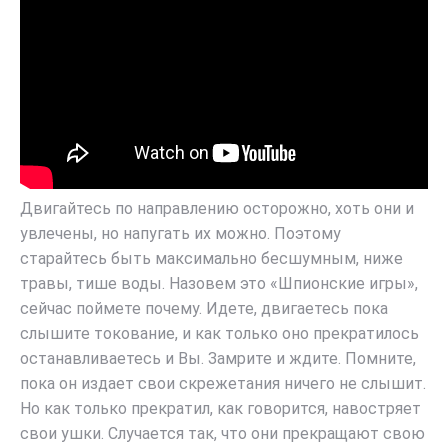
Двигайтесь по направлению осторожно, хоть они и
увлечены, но напугать их можно. Поэтому
старайтесь быть максимально бесшумным, ниже
травы, тише воды. Назовем это «Шпионские игры»,
сейчас поймете почему. Идете, двигаетесь пока
слышите токование, и как только оно прекратилось
останавливаетесь и Вы. Замрите и ждите. Помните,
пока он издает свои скрежетания ничего не слышит.
Но как только прекратил, как говорится, навостряет
свои ушки. Случается так, что они прекращают свою