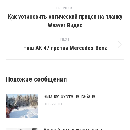
Post
PREVIOUS
navigation
Как установить оптический прицел на планку
Previous
Weaver Видео
post:
NEXT
Наш АК-47 против Mercedes-Benz
Next
post:
Похожие сообщения
Зимняя охота на кабана
01.06.2018
Боевой штык — история и