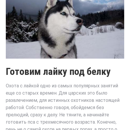
Готовим лайку под белку
Охота с лайкой одно из самых популярных занятий
еще со старых времен. Для царских это было
развлечением, для истинных охотников настоящей
работой. Собственно говоря, обойдемся без
прелюдий, сразу к делу. Не тяните, а начинайте
готовить пса с трехмесячного возраста. Конечно,
речь не о самой охоте на первых порах, а просто о