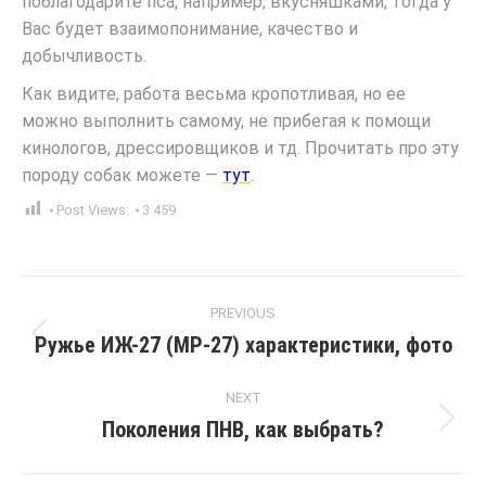
поблагодарите пса, например, вкусняшками, тогда у
Вас будет взаимопонимание, качество и
добычливость.
Как видите, работа весьма кропотливая, но ее
можно выполнить самому, не прибегая к помощи
кинологов, дрессировщиков и тд. Прочитать про эту
породу собак можете —
тут
.
Post Views:
3 459
Post
PREVIOUS
navigation
Ружье ИЖ-27 (МР-27) характеристики, фото
Previous
post:
NEXT
Поколения ПНВ, как выбрать?
Next
post: