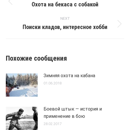
navigation
Охота на бекаса с собакой
Previous
post:
NEXT
Поиски кладов, интересное хобби
Next
post:
Похожие сообщения
Зимняя охота на кабана
01.06.2018
Боевой штык — история и
применение в бою
28.02.2017