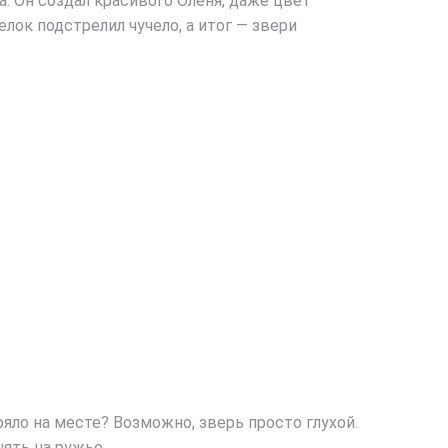
. Он создал красивого Оленя, даже цвет
лок подстрелил чучело, а итог — звери
ояло на месте? Возможно, зверь просто глухой.
нять на ружье.