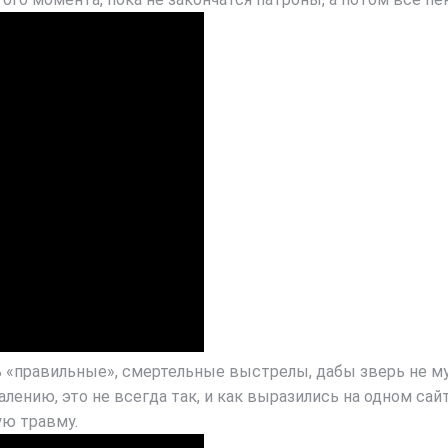
ь «правильные», смертельные выстрелы, дабы зверь не му
лению, это не всегда так, и как выразились на одном сайт
ую травму.