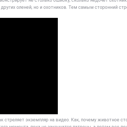
онстрирует не столько ошибку, сколько недочет охотника
 других оленей, но и охотников. Тем самым сторонний стре
ак стреляет экземпляр на видео. Как, почему животное ст
ого момента, пока не закончатся патроны, а потом все пе