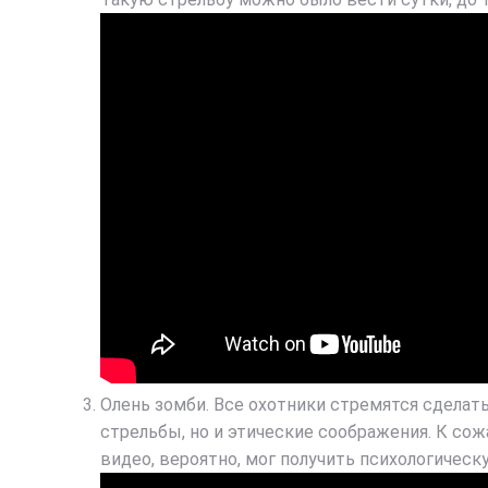
Олень зомби. Все охотники стремятся сделат
стрельбы, но и этические соображения. К сожа
видео, вероятно, мог получить психологическ