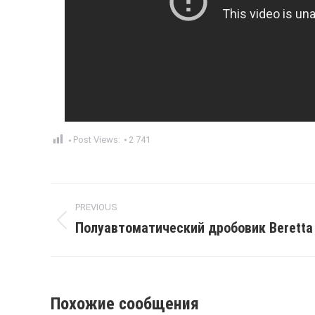
Post Views:
2 741
Post
PREVIOUS
navigation
Полуавтоматический дробовик Beretta
Previous
post:
Похожие сообщения