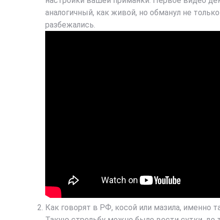
настройки вашей приманки. Первое видео дем
аналогичный, как живой, но обманул не только
разбежались.
Как говорят в РФ, косой или мазила, именно т
Такую стрельбу можно было вести сутки, до т