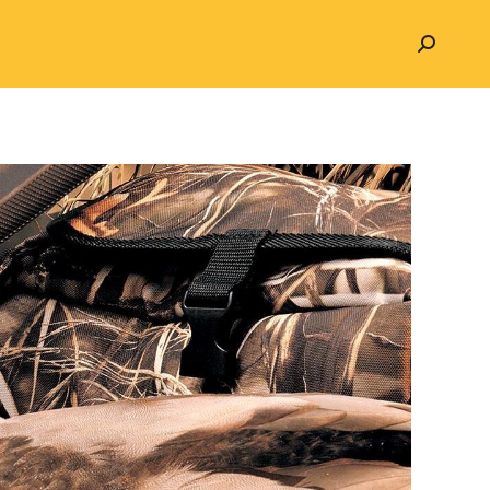
Search: