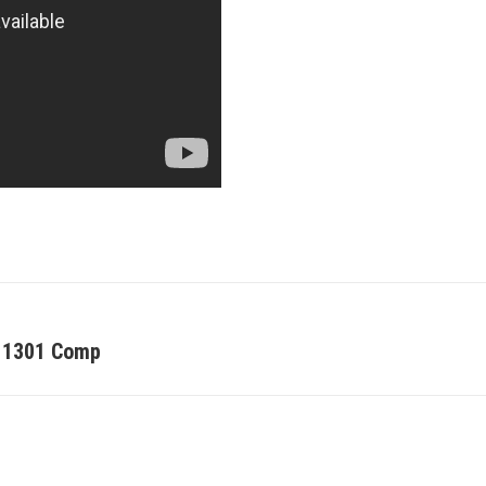
 1301 Comp
Next
post: