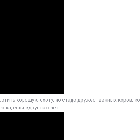
тить хорошую охоту, но стадо дружественных коров, коне
лока, если вдруг захочет.