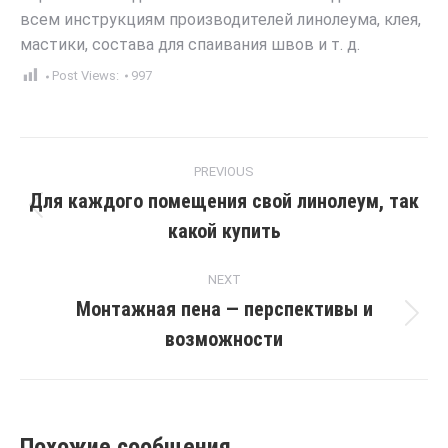
всем инструкциям производителей линолеума, клея,
мастики, состава для спаивания швов и т. д.
Post Views:
997
Post
PREVIOUS
navigation
Для каждого помещения свой линолеум, так
Previous
какой купить
post:
NEXT
Монтажная пена — перспективы и
Next
возможности
post:
Похожие сообщения