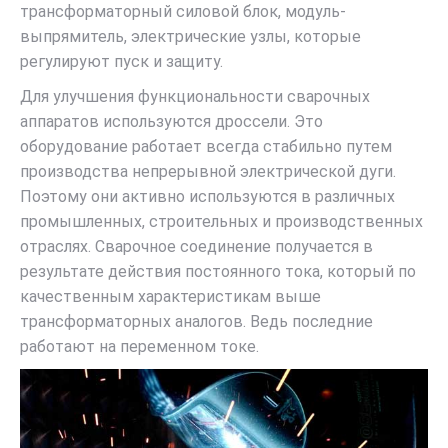
трансформаторный силовой блок, модуль-
выпрямитель, электрические узлы, которые
регулируют пуск и защиту.
Для улучшения функциональности сварочных
аппаратов используются дроссели. Это
оборудование работает всегда стабильно путем
производства непрерывной электрической дуги.
Поэтому они активно используются в различных
промышленных, строительных и производственных
отраслях. Сварочное соединение получается в
результате действия постоянного тока, который по
качественным характеристикам выше
трансформаторных аналогов. Ведь последние
работают на переменном токе.