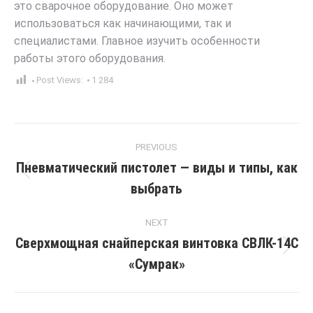
это сварочное оборудование. Оно может
использоваться как начинающими, так и
специалистами. Главное изучить особенности
работы этого оборудования.
Post Views:
1 284
Post
PREVIOUS
navigation
Пневматический пистолет — виды и типы, как
Previous
выбрать
post:
NEXT
Сверхмощная снайперская винтовка СВЛК-14С
Next
«Сумрак»
post: