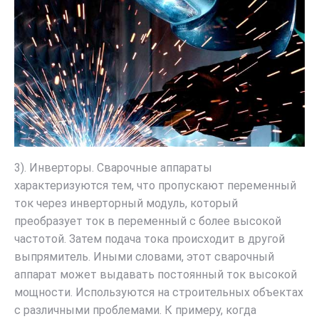
3). Инверторы. Сварочные аппараты
характеризуются тем, что пропускают переменный
ток через инверторный модуль, который
преобразует ток в переменный с более высокой
частотой. Затем подача тока происходит в другой
выпрямитель. Иными словами, этот сварочный
аппарат может выдавать постоянный ток высокой
мощности. Используются на строительных объектах
с различными проблемами. К примеру, когда