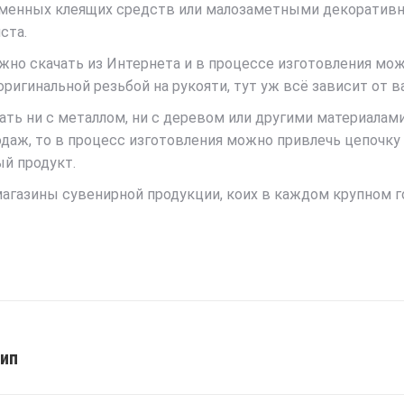
еменных клеящих средств или малозаметными декоративн
ста.
но скачать из Интернета и в процессе изготовления можн
игинальной резьбой на рукояти, тут уж всё зависит от 
ать ни с металлом, ни с деревом или другими материалами
аж, то в процесс изготовления можно привлечь цепочку 
ый продукт.
азины сувенирной продукции, коих в каждом крупном гор
тип
Next
post: