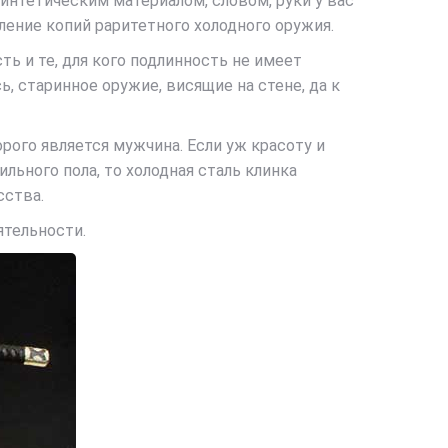
интетическим материалом, словом, руки у вас
ление копий раритетного холодного оружия.
ь и те, для кого подлинность не имеет
ь, старинное оружие, висящие на стене, да к
ого является мужчина. Если уж красоту и
ьного пола, то холодная сталь клинка
сства.
ятельности.