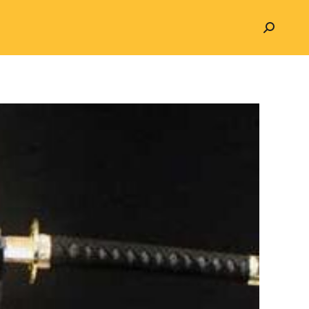
Search: