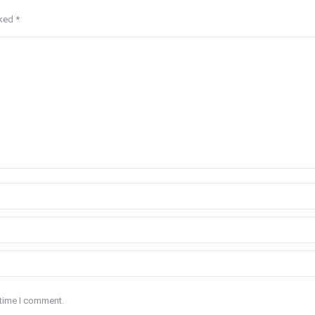
rked
*
 time I comment.