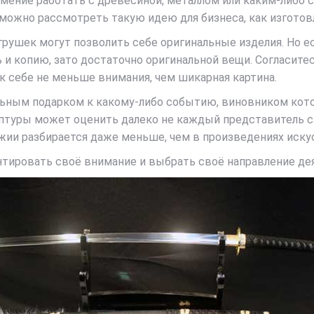
умение работать с древесиной, металлом или каким-либо с
 можно рассмотреть такую идею для бизнеса, как изготов
ушек могут позволить себе оригинальные изделия. Но ест
ь и копию, зато достаточно оригинальной вещи. Согласитес
к себе не меньше внимания, чем шикарная картина.
ьным подарком к какому-либо событию, виновником котор
птуры может оценить далеко не каждый представитель сил
ужии разбирается даже меньше, чем в произведениях иску
нтировать своё внимание и выбрать своё направление де