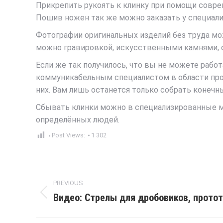
Прикрепить рукоять к клинку при помощи совр
Пошив ножен так же можно заказать у специали
Фотографии оригинальных изделий без труда мож
можно гравировкой, искусственными камнями, ор
Если же так получилось, что вы не можете работ
коммуникабельным специалистом в области прод
них. Вам лишь останется только собрать конечн
Сбывать клинки можно в специализированные маг
определённых людей.
Post Views:
1 302
Post
PREVIOUS
navigation
Видео: Стрелы для дробовиков, прото
Previous
post: