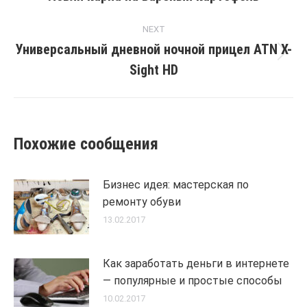
post:
NEXT
Универсальный дневной ночной прицел ATN X-
Next
Sight HD
post:
Похожие сообщения
Бизнес идея: мастерская по
ремонту обуви
13.02.2017
Как заработать деньги в интернете
— популярные и простые способы
10.02.2017